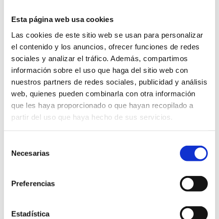
los elementos reproducidos no sean
cedidos posteriormente a terceros, ni se
Esta página web usa cookies
instalen a servidores conectados a
Las cookies de este sitio web se usan para personalizar
redes, ni sean objeto de ningún tipo de
el contenido y los anuncios, ofrecer funciones de redes
explotación.
sociales y analizar el tráfico. Además, compartimos
Asimismo, todas las marcas, nombres
información sobre el uso que haga del sitio web con
comerciales o signos distintivos de
nuestros partners de redes sociales, publicidad y análisis
cualquier clase que aparecen en el sitio
web, quienes pueden combinarla con otra información
web son propiedad de PROPIETARIO DE
que les haya proporcionado o que hayan recopilado a
LA WEB, sin que pueda entenderse que
partir del uso que haya hecho de sus servicios.
el uso o acceso al mismo atribuya al
usuario derecho alguno sobre los
Selección
mismos.
Necesarias
de
La distribución, modificación, cesión o
consentimiento
comunicación pública de los contenidos
y cualquier otro acto que no haya sido
Preferencias
expresamente autorizado por el titular
de los derechos de explotación quedan
Estadística
prohibidos.