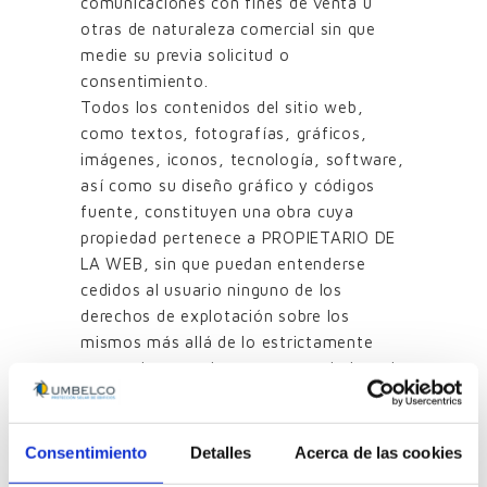
comunicaciones con fines de venta u
otras de naturaleza comercial sin que
medie su previa solicitud o
consentimiento.
Todos los contenidos del sitio web,
como textos, fotografías, gráficos,
imágenes, iconos, tecnología, software,
así como su diseño gráfico y códigos
fuente, constituyen una obra cuya
propiedad pertenece a PROPIETARIO DE
LA WEB, sin que puedan entenderse
cedidos al usuario ninguno de los
derechos de explotación sobre los
mismos más allá de lo estrictamente
necesario para el correcto uso de la web.
En definitiva, los usuarios que accedan a
este sitio web pueden visualizar los
contenidos y efectuar, en su caso,
Consentimiento
Detalles
Acerca de las cookies
copias privadas autorizadas siempre que