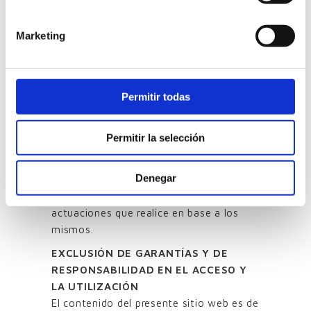
El establecimiento de un hiperenlace no
implica en ningún caso la existencia de
Marketing
relaciones entre PROPIETARIO DE LA
WEB y el propietario del sitio web en la
que se establezca, ni la aceptación y
aprobación por parte de PROPIETARIO
Permitir todas
DE LA WEB de sus contenidos o
servicios.
Permitir la selección
PROPIETARIO DE LA WEB no se
responsabiliza del uso que cada usuario
Denegar
les dé a los materiales puestos a
disposición en este sitio web ni de las
actuaciones que realice en base a los
mismos.
EXCLUSIÓN DE GARANTÍAS Y DE
RESPONSABILIDAD EN EL ACCESO Y
LA UTILIZACIÓN
El contenido del presente sitio web es de