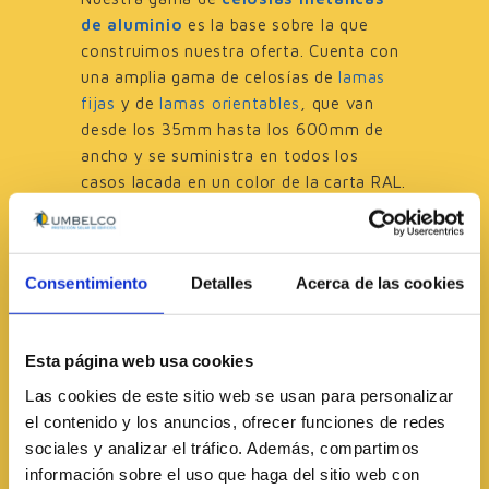
de aluminio
es la base sobre la que
construimos nuestra oferta. Cuenta con
una amplia gama de celosías de
lamas
fijas
y de
lamas orientables
, que van
desde los 35mm hasta los 600mm de
ancho y se suministra en todos los
casos lacada en un color de la carta RAL.
Éste material permite ofrecer opciones
como las celosías de
lamas perforadas
,
las lamas con
una cara de cada color
o la
Consentimiento
Detalles
Acerca de las cookies
combinación de productos con un
mismo
aspecto exterior
.
Nuestra gama de
celosías metálicas
Esta página web usa cookies
de acero
cubre las celosías de gran
Las cookies de este sitio web se usan para personalizar
formato, con secciones de
350
,
480
y
el contenido y los anuncios, ofrecer funciones de redes
600
mms de ancho, así como el sistema
sociales y analizar el tráfico. Además, compartimos
de bandejas planas
UPB-270
. Como
información sobre el uso que haga del sitio web con
estándar, se ofrecen lacadas en colores