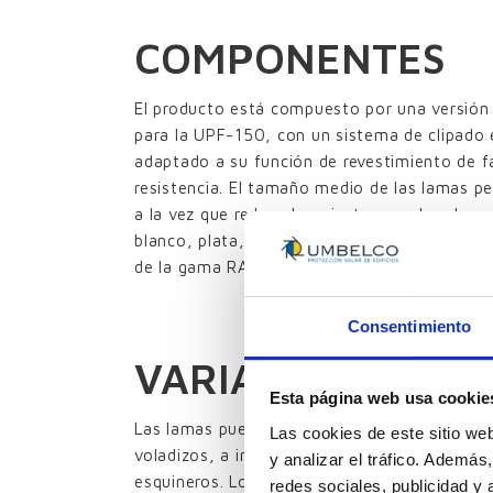
COMPONENTES
El producto está compuesto por una versión
para la UPF-150, con un sistema de clipado
adaptado a su función de revestimiento de 
resistencia. El tamaño medio de las lamas pe
a la vez que reduce los ajustes en obra. Los
blanco, plata, marfil y RAL 7012, aunque es 
de la gama RAL, incluso con una cara de cada
Consentimiento
VARIANTES
Esta página web usa cookie
Las lamas pueden ser horizontales, verticales
Las cookies de este sitio we
voladizos, a inglete, perforadas o con disti
y analizar el tráfico. Ademá
esquineros. Los bastidores pueden ser corred
redes sociales, publicidad y