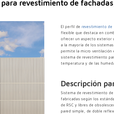
o para revestimiento de fachad
UPF-35
UPE-80×20
UPE-200×40
El perfil de
revestimiento de
flexible que destaca en com
MAS FIJAS PARED DOBLE
ofrecer un aspecto exterior 
UPO-150 con pinzas
a la mayoría de los sistemas
permite la micro ventilación
UPO-250 con pinzas
sistema de revestimiento par
JILLAS ALUMINIO
temperatura y de las humed
Lamas rejilla UPZ-70×30
Descripción pa
Sistema de revestimiento 
fabricadas según los estánda
de RSC y libres de obsolesc
pared simple, de doble ref