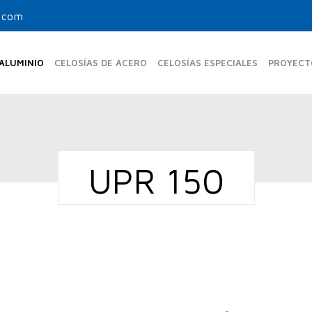
.com
 ALUMINIO
CELOSÍAS DE ACERO
CELOSÍAS ESPECIALES
PROYECT
MAS FIJAS ESTÁNDAR
UPO-350-FE
UPR 150
UPR-150
UPF-105
UPO-480 FE
UPB-270
UPF-150
UPO-600 FE
UPF-200
MAS FIJAS TUBULARES
UPF-80