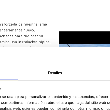
 reforzada de nuestra lama
 enteramente nuevo,
fachadas para mejorar su
rmite una instalación rápida,
 colores gama estándar son
posible hacer cualquier color
 color.
Detalles
s
, en posición invertida, en
b se usan para personalizar el contenido y los anuncios, ofrecer
ntos tipos de remates
s, compartimos información sobre el uso que haga del sitio web 
eros, abisagrados, levadizos
 análisis web, quienes pueden combinarla con otra información q