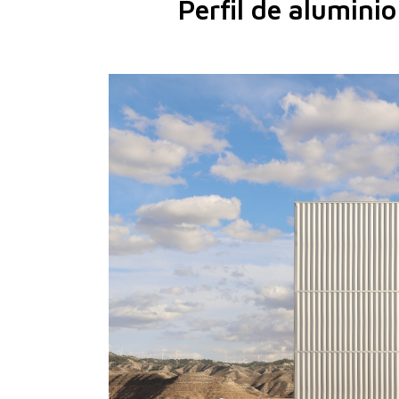
Perfil de alumini
UPO-350
UPO-480
UPO-600
LA
RE