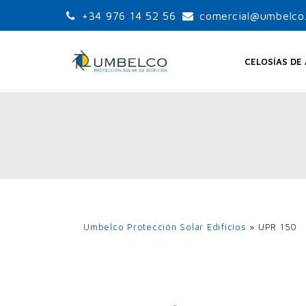
+34 976 14 52 56
comercial@umbelco
CELOSÍAS DE
LAMAS ORIENTABLES
LA
ESTÁNDAR
UPO-105
UPO-150
Umbelco Protección Solar Edificios
»
UPR 150
UPO-250
LA
LAMAS ORIENTABLES
GRANDES PALAS