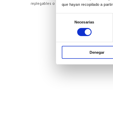
replegables o de librillo.
que hayan recopilado a parti
Selección
Necesarias
de
consentimiento
Denegar