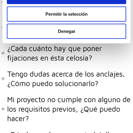
lamas fijas UPO-250 con pinzas?
Permitir la selección
Quiero más luz / mayor ventilación,
¿Cómo puedo conseguirlo?
Denegar
¿Cada cuánto hay que poner
fijaciones en ésta celosía?
Tengo dudas acerca de los anclajes.
¿Cómo puedo solucionarlo?
Mi proyecto no cumple con alguno de
los requisitos previos, ¿Qué puedo
hacer?