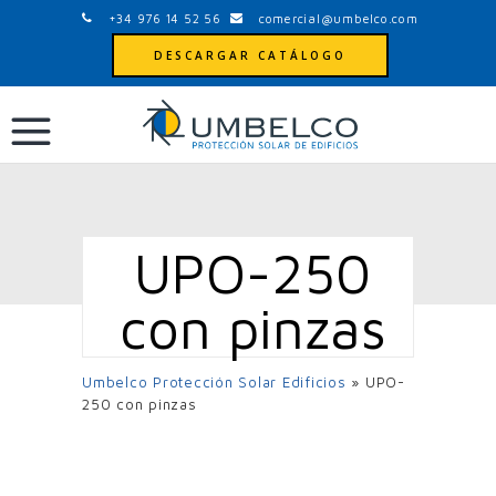
+34 976 14 52 56
comercial@umbelco.com
DESCARGAR CATÁLOGO
UPO-250
con pinzas
Umbelco Protección Solar Edificios
»
UPO-
250 con pinzas