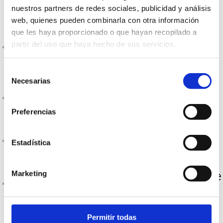
nuestros partners de redes sociales, publicidad y análisis
web, quienes pueden combinarla con otra información
¿Las UPO-250 con pinzas pueden
que les haya proporcionado o que hayan recopilado a
partir del uso que haya hecho de sus servicios.
instalarse con las lamas en horizontal
/ vertical?
Selección
Necesarias
de
¿Hay otras opciones de inclinación
consentimiento
disponibles para éste modelo?
Preferencias
¿Cuál es la separación máxima entre
Estadística
los rastreles de soporte?
¿Qué características tiene el rastrel de
Marketing
soporte de ésta celosía?
¿Cuál es la longitud máxima de las
Permitir todas