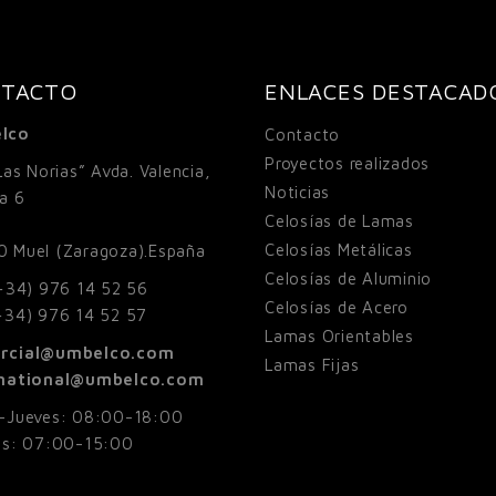
TACTO
ENLACES DESTACAD
lco
Contacto
Proyectos realizados
Las Norias” Avda. Valencia,
Noticias
la 6
Celosías de Lamas
Celosías Metálicas
0
Muel (Zaragoza).España
Celosías de Aluminio
+34) 976 14 52 56
Celosías de Acero
+34) 976 14 52 57
Lamas Orientables
rcial@umbelco.com
Lamas Fijas
rnational@umbelco.com
-Jueves: 08:00-18:00
es: 07:00-15:00