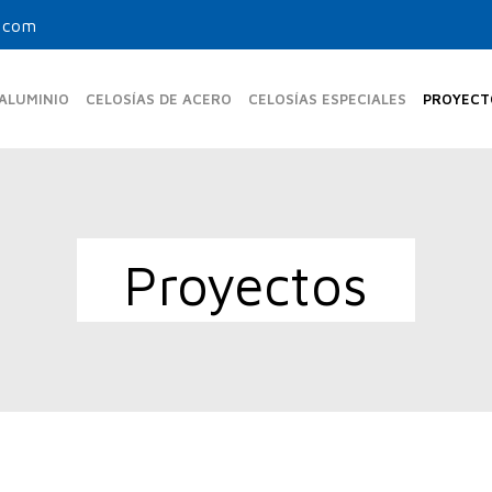
.com
 ALUMINIO
CELOSÍAS DE ACERO
CELOSÍAS ESPECIALES
PROYECT
MAS FIJAS ESTÁNDAR
UPO-350-FE
Proyectos
UPR-150
UPF-105
UPO-480 FE
UPB-270
UPF-150
UPO-600 FE
UPF-200
MAS FIJAS TUBULARES
UPF-80