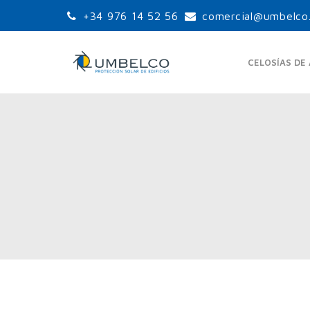
+34 976 14 52 56
comercial@umbelco
CELOSÍAS DE
LAMAS ORIENTABLES
LA
ESTÁNDAR
UPO-105
UPO-150
UPO-250
LA
LAMAS ORIENTABLES
GRANDES PALAS