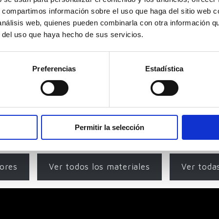
s, compartimos información sobre el uso que haga del sitio web 
Sector:
Arquitectura educacional
Sec
 análisis web, quienes pueden combinarla con otra información q
Centro de FP 4.0 para el colegio SAFA Valladolid
Reh
r del uso que haya hecho de sus servicios.
gio
Los Hermanos de la Sagrada Familia son una
Rub
o en
congregación religiosa, fundada en el año 1835
Bar
ión
por el Hermano Gabriel Taborin, y que
del
Preferencias
Estadística
o
gestionan el Colegio Internado Sagrada Familia
ind
de Valladolid. Desarrollan [...]
cer
Permitir la selección
tores
Ver todos los materiales
Ver toda