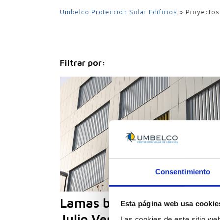
UPO-350
Umbelco Protección Solar Edificios
»
Proyectos
UPO-480
UPO-600
Filtrar por:
LA
RE
Consentimiento
Lamas bicolor en el Colegi
Esta página web usa cookie
Julio Verne
Las cookies de este sitio we