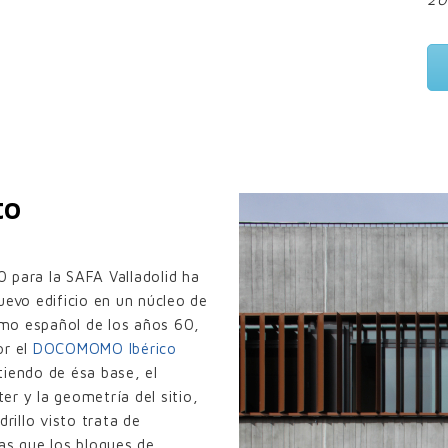
to
.0 para la SAFA Valladolid ha
uevo edificio en un núcleo de
ismo español de los años 60,
or el
DOCOMOMO Ibérico
tiendo de ésa base, el
r y la geometría del sitio,
rillo visto trata de
as que los bloques de