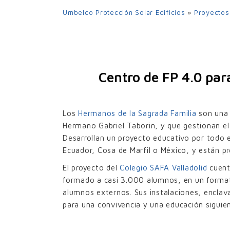
UPO-350
Umbelco Protección Solar Edificios
»
Proyectos
UPO-480
UPO-600
LA
Centro de FP 4.0 para
Los
Hermanos de la Sagrada Familia
son una 
Hermano Gabriel Taborin, y que gestionan el 
RE
Desarrollan un proyecto educativo por todo 
Ecuador, Cosa de Marfil o México, y están p
El proyecto del
Colegio SAFA Valladolid
cuent
formado a casi 3.000 alumnos, en un forma
alumnos externos. Sus instalaciones, enclava
para una convivencia y una educación siguien