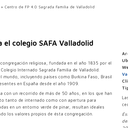
UPF-35
»
Centro de FP 4.0 Sagrada Familia de Valladolid
UPE-80×20
UPE-200×40
MAS FIJAS PARED DOBLE
 el colegio SAFA Valladolid
UPO-150 con pinzas
Ar
UPO-250 con pinzas
Ub
congregación religiosa, fundada en el año 1835 por el
W
Colegio Internado Sagrada Familia de Valladolid.
JILLAS ALUMINIO
Va
el mundo, incluyendo países como Burkina Faso, Brasil
Lamas rejilla UPZ-70×30
Cl
resentes en España desde el año 1909.
Ti
a con un recorrido de más de 50 años, en los que han
La
to tanto de internado como con apertura para
ce
das en un entorno verde de pinar, resultan ideales
do los valores propios de ésta congregación.
És
de
20