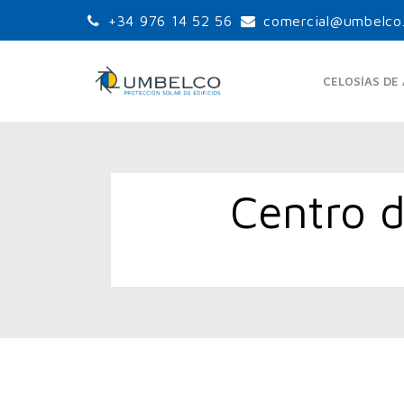
+34 976 14 52 56
comercial@umbelco
CELOSÍAS DE
Centro d
LAMAS ORIENTABLES
LA
ESTÁNDAR
UPO-105
UPO-150
UPO-250
LA
LAMAS ORIENTABLES
GRANDES PALAS