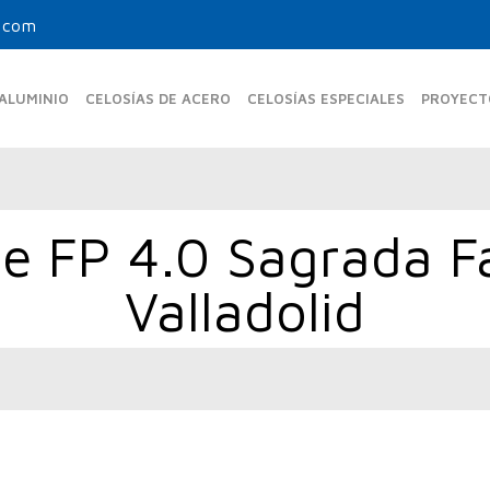
.com
 ALUMINIO
CELOSÍAS DE ACERO
CELOSÍAS ESPECIALES
PROYECT
e FP 4.0 Sagrada F
MAS FIJAS ESTÁNDAR
UPO-350-FE
UPR-150
Valladolid
UPF-105
UPO-480 FE
UPB-270
UPF-150
UPO-600 FE
UPF-200
MAS FIJAS TUBULARES
UPF-80