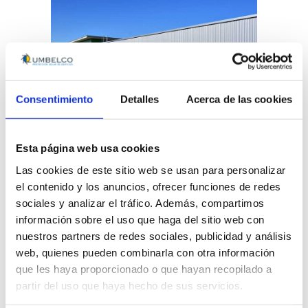
Consentimiento
Detalles
Acerca de las cookies
Queremos aprovechar éstas últimas
líneas para agradecer la confianza
Esta página web usa cookies
depositada por parte de la
UTE Ehisa –
Las cookies de este sitio web se usan para personalizar
Elecnor
, la dirección Facultativa,
el contenido y los anuncios, ofrecer funciones de redes
encabezada por Don Benigno Pestana
sociales y analizar el tráfico. Además, compartimos
(
arqPROJECT)
y
Fuentes Moncayola
información sobre el uso que haga del sitio web con
Arquitectura y Gestión
, el Departamento
nuestros partners de redes sociales, publicidad y análisis
de Infraestructuras del Departamento de
web, quienes pueden combinarla con otra información
Educación del Gobierno de Aragón y la
que les haya proporcionado o que hayan recopilado a
colaboración con las empresas ACYF y
partir del uso que haya hecho de sus servicios.
Pinedo Proyectos
responsables del