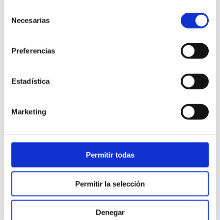
montaje de los elementos de fachada.
Selección
Necesarias
de
consentimiento
Preferencias
Estadística
Marketing
Celosías de lamas fijas
/
Celosías de
lamas móviles
/
Obras realizadas
Permitir todas
Permitir la selección
Denegar