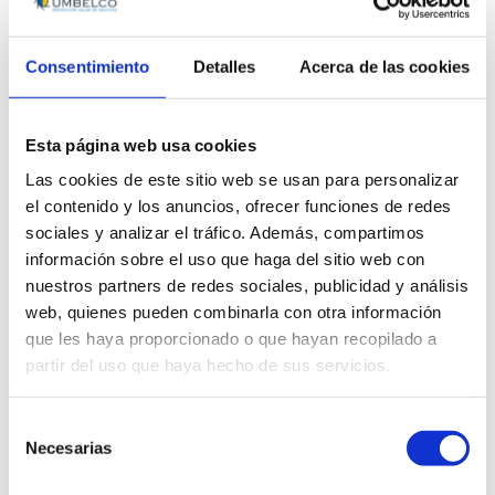
Una vez más agradecer a todos los
colaboradores que han hecho posible
Consentimiento
Detalles
Acerca de las cookies
llevar a buen término éste proyecto.
Esta página web usa cookies
Celosías de lamas móviles
Las cookies de este sitio web se usan para personalizar
el contenido y los anuncios, ofrecer funciones de redes
sociales y analizar el tráfico. Además, compartimos
información sobre el uso que haga del sitio web con
nuestros partners de redes sociales, publicidad y análisis
web, quienes pueden combinarla con otra información
que les haya proporcionado o que hayan recopilado a
Buscar
partir del uso que haya hecho de sus servicios.
Search
Selección
for:
Necesarias
de
consentimiento