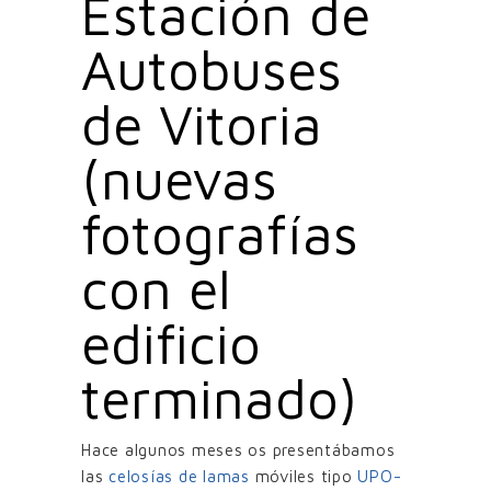
Estación de
Autobuses
de Vitoria
(nuevas
fotografías
con el
edificio
terminado)
Hace algunos meses os presentábamos
las
celosías de lamas
móviles tipo
UPO-