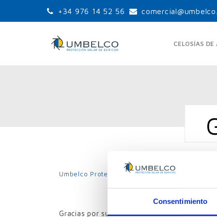
+34 976 14 52 56
comercial@umbelco
CELOSÍAS DE
LAMAS ORIENTABLES
LA
ESTÁNDAR
UPO-105
UPO-150
Umbelco Protección Solar Edificios
»
Gracias po
UPO-250
LA
LAMAS ORIENTABLES
Consentimiento
GRANDES PALAS
Gracias por su interés. Responderemos a su s