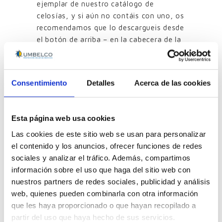
ejemplar de nuestro catálogo de
celosías, y si aún no contáis con uno, os
recomendamos que lo descargueis desde
el botón de arriba – en la cabecera de la
web. Recordaros que no requiere de
registro previo, ni de correos de
contacto, pero si necesitáis de más
Consentimiento
Detalles
Acerca de las cookies
información, estamos a vuestra
disposición a través de nuestras vías
tradicionales de contacto
, nuestro
Esta página web usa cookies
correo
comercial@umbelco.com
o el
Las cookies de este sitio web se usan para personalizar
contacto con nuestros comerciales de
el contenido y los anuncios, ofrecer funciones de redes
zona.
sociales y analizar el tráfico. Además, compartimos
información sobre el uso que haga del sitio web con
Otro tipo de información
nuestros partners de redes sociales, publicidad y análisis
web, quienes pueden combinarla con otra información
que les haya proporcionado o que hayan recopilado a
partir del uso que haya hecho de sus servicios.