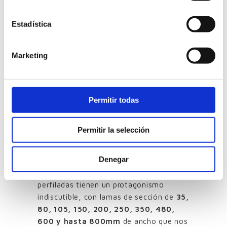
zinc o del cobre, o bien mediante
lacados por el sistema coil-coating en el
Estadística
caso del aluminio o del acero. Éstos
procesos previos se realiza en continuo,
con unas características muy exigentes
Marketing
que permiten una
uniformidad en el
color muy elevada y una excelente
resistencia a exteriores
.
Permitir todas
Umbelco y la perfilación
Permitir la selección
Nuestra empresa está especializada en el
diseño y la fabricación de celosías de
Denegar
lamas para protección solar, y entre
nuestros productos, las celosías
perfiladas tienen un protagonismo
indiscutible, con lamas de sección de
35,
80, 105, 150, 200, 250, 350, 480,
600 y hasta 800mm
de ancho que nos