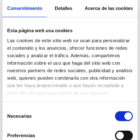
Consentimiento
Detalles
Acerca de las cookies
Éste sistema, adicionalmente, permite
otras grandes ventajas como son su
aplicación sobre diversos materiales
Esta página web usa cookies
(mediante la perfilación, se pueden
Las cookies de este sitio web se usan para personalizar
fabricar
celosías de aluminio
, pero
el contenido y los anuncios, ofrecer funciones de redes
también de acero, de zinc o de cobre), lo
sociales y analizar el tráfico. Además, compartimos
reducido del demérito que se produce
información sobre el uso que haga del sitio web con
(un factor que contribuye a un
uso más
nuestros partners de redes sociales, publicidad y análisis
eficiente de los recursos naturales
y
web, quienes pueden combinarla con otra información
a un
ahorro energético
en el
que les haya proporcionado o que hayan recopilado a
reciclado).
partir del uso que haya hecho de sus servicios.
También es importante poner en valor
que los materiales a transformar
Selección
mediante la perfilación están
Necesarias
de
generalmente tratados para éste uso en
consentimiento
origen, bien sea por la aplicación de
Preferencias
barnices o tintes como en el caso del