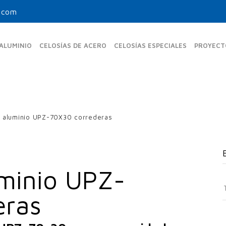
.com
 ALUMINIO
CELOSÍAS DE ACERO
CELOSÍAS ESPECIALES
PROYECT
de aluminio UPZ-70X30 correderas
MAS FIJAS ESTÁNDAR
UPO-350-FE
UPR-150
UPF-105
UPO-480 FE
UPB-270
UPF-150
uminio UPZ-
UPO-600 FE
UPF-200
S
eras
MAS FIJAS TUBULARES
f
UPF-80