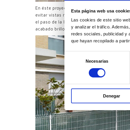
En éste proyecto, las UPZ-70×30 se utilizan 
Esta página web usa cookie
evitar vistas no deseadas desde el exterior,
Las cookies de este sitio we
el paso de la luz natural cuando interese. En
y analizar el tráfico. Ademá
acabado brillo, pero como comentábamos ant
redes sociales, publicidad y
que hayan recopilado a parti
Selección
Necesarias
de
consentimiento
Denegar