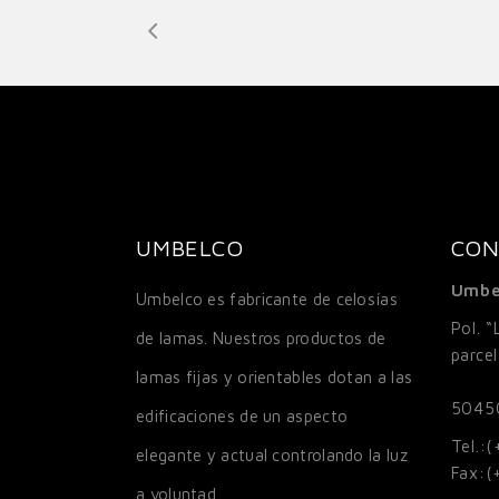
UMBELCO
CON
Umbe
Umbelco es fabricante de celosías
Pol. “
de lamas. Nuestros productos de
parce
lamas fijas y orientables dotan a las
5045
edificaciones de un aspecto
Tel.:
(
elegante y actual controlando la luz
Fax:
(
a voluntad.