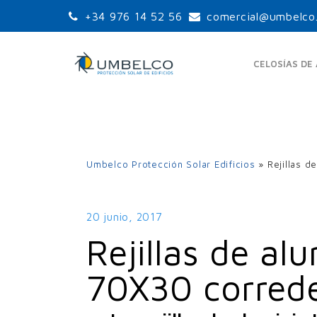
+34 976 14 52 56
comercial@umbelco
CELOSÍAS DE
Umbelco Protección Solar Edificios
»
Rejillas 
LAMAS ORIENTABLES
LA
ESTÁNDAR
UPO-105
20 junio, 2017
UPO-150
Rejillas de al
UPO-250
70X30 corred
LA
LAMAS ORIENTABLES
GRANDES PALAS