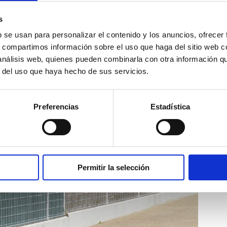
con una distancia inter-ejes reducida a fin de poder
s
 y mediante el sistema corredero, seguir permitiendo
b se usan para personalizar el contenido y los anuncios, ofrecer
 éste caso, el color seleccionado es un blanco en
s, compartimos información sobre el uso que haga del sitio web 
es, las opciones de color son muy amplias.
 análisis web, quienes pueden combinarla con otra información q
r del uso que haya hecho de sus servicios.
Preferencias
Estadística
Permitir la selección