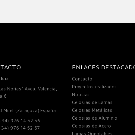
TACTO
ENLACES DESTACAD
lco
Contacto
Proyectos realizados
Las Norias” Avda. Valencia,
Noticias
la 6
Celosías de Lamas
Celosías Metálicas
0
Muel (Zaragoza).España
Celosías de Aluminio
+34) 976 14 52 56
Celosías de Acero
+34) 976 14 52 57
Lamas Orientables