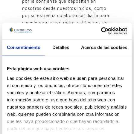
por la confianza que depositan en
nosotros desde nuestros inicios, como
por su estrecha colaboración diaria para
cumplir con los estrictos estándares de
calidad que exigimos a nuestros
productos.
Actualización del 18 de diciembre de
Consentimiento
Detalles
Acerca de las cookies
2018: Por tercer año consecutivo,
Umbelco renueva su compromiso con la
Esta página web usa cookies
Responsabilidad Social Corporativa y su
entorno, con la
obtención del sello
Las cookies de este sitio web se usan para personalizar
RSA 2109
el contenido y los anuncios, ofrecer funciones de redes
sociales y analizar el tráfico. Además, compartimos
información sobre el uso que haga del sitio web con
Otro tipo de información
nuestros partners de redes sociales, publicidad y análisis
web, quienes pueden combinarla con otra información
que les haya proporcionado o que hayan recopilado a
partir del uso que haya hecho de sus servicios.