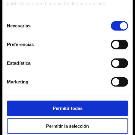
partir del uso que haya hecho de sus servicios.
Selección
Necesarias
de
consentimiento
UMBELCO
Preferencias
Umbelco es fabricante de celosías de
Estadística
lamas. Nuestros productos de lamas fijas y
orientables dotan a las edificaciones de un
Marketing
aspecto elegante y actual controlando la
luz a voluntad.
Permitir todas
Permitir la selección
NUESTRAS REDES