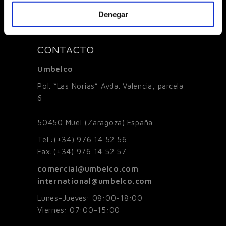
Denegar
CONTACTO
Umbelco
Pol. “Las Norias” Avda. Valencia, parcela
6
50450
Muel (Zaragoza).España
Tel.:
(+34) 976 14 52 56
Fax:
(+34) 976 14 52 57
comercial@umbelco.com
international@umbelco.com
Lunes-Jueves: 08:00-18:00
Viernes: 07:00-15:00