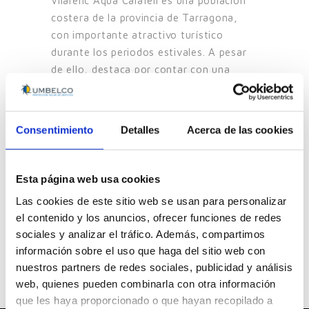
Vilarenc Aqua Calafell es una población
costera de la provincia de Tarragona,
con importante atractivo turístico
durante los periodos estivales. A pesar
de ello, destaca por contar con una
importante población durante [...]
Consentimiento
Detalles
Acerca de las cookies
Ver
Ver
Ver
tod
tod
toda
Esta página web usa cookies
os
os
s las
Las cookies de este sitio web se usan para personalizar
los
los
ubic
el contenido y los anuncios, ofrecer funciones de redes
sociales y analizar el tráfico. Además, compartimos
sec
mat
acio
información sobre el uso que haga del sitio web con
tor
eria
nes
nuestros partners de redes sociales, publicidad y análisis
es
les
web, quienes pueden combinarla con otra información
que les haya proporcionado o que hayan recopilado a