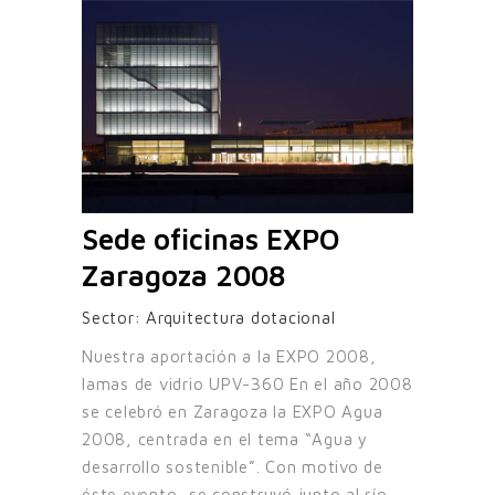
Sede oficinas EXPO
Zaragoza 2008
Sector:
Arquitectura dotacional
Nuestra aportación a la EXPO 2008,
lamas de vidrio UPV-360 En el año 2008
se celebró en Zaragoza la EXPO Agua
2008, centrada en el tema “Agua y
desarrollo sostenible”. Con motivo de
éste evento, se construyó junto al río