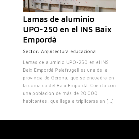
Lamas de aluminio
UPO-250 en el INS Baix
Empordà
Sector:
Arquitectura educacional
Lamas de aluminio UPO-250 en el INS
Baix Empordá Palafrugell es una de la
provincia de Gerona, que se encuadra en
la comarca del Baix Empordà. Cuenta con
una población de más de 20.000
habitantes, que llega a triplicarse en [...]