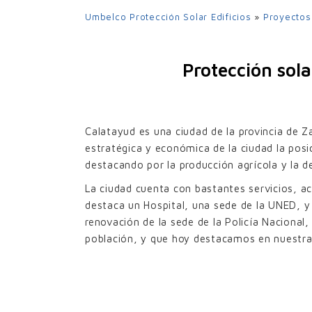
UPO-350
Umbelco Protección Solar Edificios
»
Proyectos
UPO-480
UPO-600
Protección sola
LA
Calatayud es una ciudad de la provincia de Z
estratégica y económica de la ciudad la pos
destacando por la producción agrícola y la d
RE
La ciudad cuenta con bastantes servicios, ac
destaca un Hospital, una sede de la UNED, y 
renovación de la sede de la Policía Naciona
población, y que hoy destacamos en nuestr