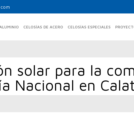
.com
 ALUMINIO
CELOSÍAS DE ACERO
CELOSÍAS ESPECIALES
PROYECT
ón solar para la com
MAS FIJAS ESTÁNDAR
UPO-350-FE
UPR-150
cía Nacional en Cala
UPF-105
UPO-480 FE
UPB-270
UPF-150
UPO-600 FE
UPF-200
MAS FIJAS TUBULARES
UPF-80