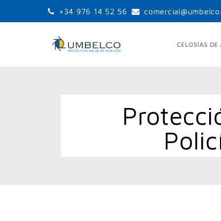
+34 976 14 52 56
comercial@umbelco
CELOSÍAS DE
Protecci
LAMAS ORIENTABLES
LA
ESTÁNDAR
Poli
UPO-105
UPO-150
UPO-250
LA
LAMAS ORIENTABLES
GRANDES PALAS