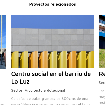
Proyectos relacionados
Centro social en el barrio de
R
La Luz
Sec
Sector:
Arquitectura dotacional
Las
may
Celosías de palas grandes de 800cms de una
res
pieza Valencia y su entorno componen el tercer
era