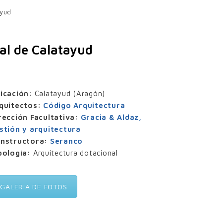
ayud
nal de Calatayud
icación:
Calatayud (Aragón)
quitectos:
Código Arquitectura
rección Facultativa:
Gracia & Aldaz,
stión y arquitectura
nstructora:
Seranco
pología:
Arquitectura dotacional
GALERIA DE FOTOS