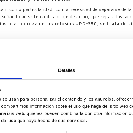
an, como particularidad, con la necesidad de separarse de la l
diseñando un sistema de anclaje de acero, que separa las lam
ias a la ligereza de las celosías UPO-350, se trata de 
 y en contraste con la fachada de hormigón, el sistema de pro
. Los colores elegidos han sido el RAL 5000, el RAL 5013 y e
ialmente en los paños divididos por la mitad.
y su aplicación, ya que las
celosías de lamas
de aluminio con
Detalles
 solar de un edificio, y
la incorporación del sistema de 
co de ésta solución, simplifica los mantenimientos en 
ra el accionamiento de las lamas.
s
b se usan para personalizar el contenido y los anuncios, ofrecer
s, compartimos información sobre el uso que haga del sitio web 
 análisis web, quienes pueden combinarla con otra información q
Resultado obtenido
r del uso que haya hecho de sus servicios.