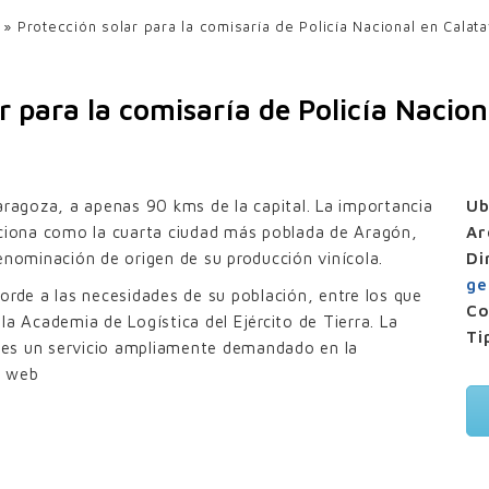
UPF-35
»
Protección solar para la comisaría de Policía Nacional en Calat
UPE-80×20
UPE-200×40
r para la comisaría de Policía Nacio
MAS FIJAS PARED DOBLE
UPO-150 con pinzas
aragoza, a apenas 90 kms de la capital. La importancia
Ub
UPO-250 con pinzas
iciona como la cuarta ciudad más poblada de Aragón,
Ar
enominación de origen de su producción vinícola.
Di
JILLAS ALUMINIO
ge
orde a las necesidades de su población, entre los que
Lamas rejilla UPZ-70×30
Co
la Academia de Logística del Ejército de Tierra. La
Ti
l, es un servicio ampliamente demandado en la
a web