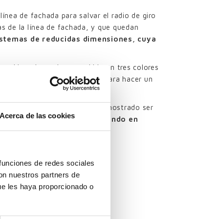
ínea de fachada para salvar el radio de giro
as de la línea de fachada, y que quedan
sistemas de reducidas dimensiones, cuya
tección solar se ha concebido en tres colores
l RAL 5018, que se intercalan para hacer un
 accionamiento manual han demostrado ser
Acerca de las cookies
accionamiento mediante el mando en
el largo plazo, y reduce
 funciones de redes sociales
con nuestros partners de
ue les haya proporcionado o