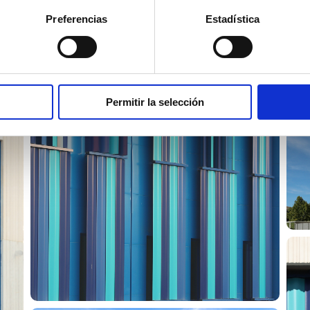
de celosías de lamas in
Preferencias
Estadística
Permitir la selección