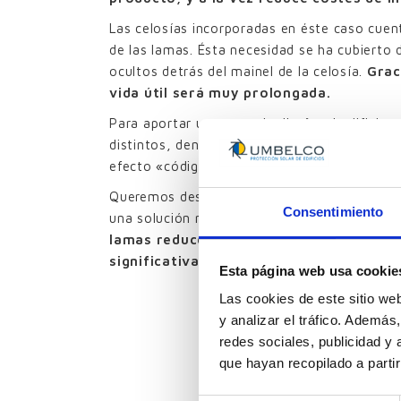
Las celosías incorporadas en éste caso cuent
de las lamas. Ésta necesidad se ha cubierto 
ocultos detrás del mainel de la celosía.
Grac
vida útil será muy prolongada.
Para aportar un punto de diseño al edificio,
distintos, dentro de la gama de tonos azules
efecto «código de barras» que destaca espec
Queremos destacar lo inteligente del diseño 
Consentimiento
una solución muy efectiva para la protección
lamas reduce a cero el consumo energéti
significativamente las fugas térmicas
pa
Esta página web usa cookie
Las cookies de este sitio we
y analizar el tráfico. Ademá
redes sociales, publicidad y
que hayan recopilado a parti