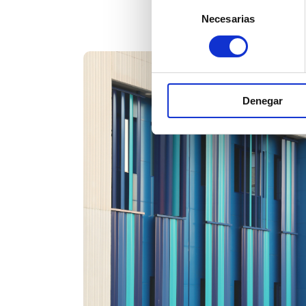
300 m2 
Selección
Necesarias
de
consentimiento
Denegar