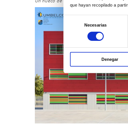
Un hueco de UPO-150 en dos paños de gran
que hayan recopilado a parti
Selección
Necesarias
de
consentimiento
Denegar