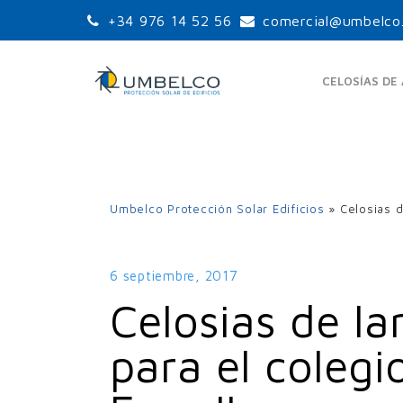
+34 976 14 52 56
comercial@umbelco
CELOSÍAS DE
Umbelco Protección Solar Edificios
»
Celosias d
LAMAS ORIENTABLES
LA
ESTÁNDAR
UPO-105
6 septiembre, 2017
UPO-150
Celosias de l
UPO-250
para el coleg
LA
LAMAS ORIENTABLES
GRANDES PALAS