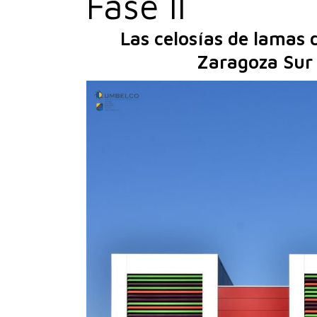
Fase II
UPO-350
Las celosías de lamas 
UPO-480
UPO-600
Zaragoza Sur 
LA
RE