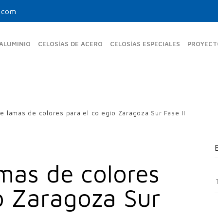
.com
 ALUMINIO
CELOSÍAS DE ACERO
CELOSÍAS ESPECIALES
PROYECT
e lamas de colores para el colegio Zaragoza Sur Fase II
MAS FIJAS ESTÁNDAR
UPO-350-FE
UPR-150
UPF-105
UPO-480 FE
UPB-270
UPF-150
amas de colores
UPO-600 FE
UPF-200
S
io Zaragoza Sur
MAS FIJAS TUBULARES
f
UPF-80