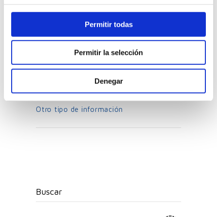
en su
funcionalidad más allá de los
límites de la garantía
según los criterios
Permitir todas
del
sello ISSOP
. Con éstos tres simples
pasos de mantenimiento de nuestras
Permitir la selección
celosías podemos conseguir una vida útil
prolongada con un funcionamiento suave
y preciso.
Denegar
Otro tipo de información
Buscar