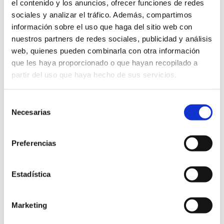
el contenido y los anuncios, ofrecer funciones de redes
realizar con la frecuencia que se estime
sociales y analizar el tráfico. Además, compartimos
más oportuna.
información sobre el uso que haga del sitio web con
En caso de que durante cualquiera de
nuestros partners de redes sociales, publicidad y análisis
éstos pasos, detectemos vibraciones
web, quienes pueden combinarla con otra información
extrañas, zonas con óxido,
que les haya proporcionado o que hayan recopilado a
desprendimientos o cualquier otra
partir del uso que haya hecho de sus servicios.
anomalía, deberemos contactar con el
fabricante del producto a la mayor
Selección
brevedad posible, revisando sus datos en
Necesarias
de
la factura, guía del propietario de la
consentimiento
vivienda o bien en la propia celosía (en
nuestro caso, los mandos de
Preferencias
accionamiento y los testeros de las
lamas llevan claramente visibles tanto
Estadística
nuestro nombre como el anagrama de la
empresa).
Marketing
Nuestras celosías se fabrican pensando