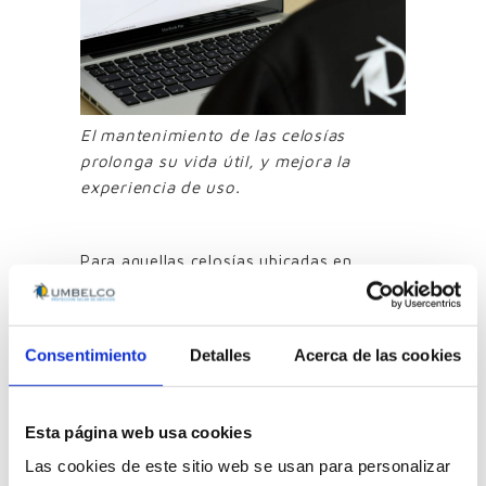
El mantenimiento de las celosías
prolonga su vida útil, y mejora la
experiencia de uso.
Para aquellas celosías ubicadas en
entornos más agresivos (zonas cercanas
al mar, o a fuentes de suciedad),
recomendamos seguir éstos mismos
Consentimiento
Detalles
Acerca de las cookies
pasos, adaptando la frecuencia de los
mismos al medio en el que estén
instaladas. Cabe destacar que los pasos
Esta página web usa cookies
recomendados no causan daño en las
Las cookies de este sitio web se usan para personalizar
celosías, y por lo tanto, se pueden