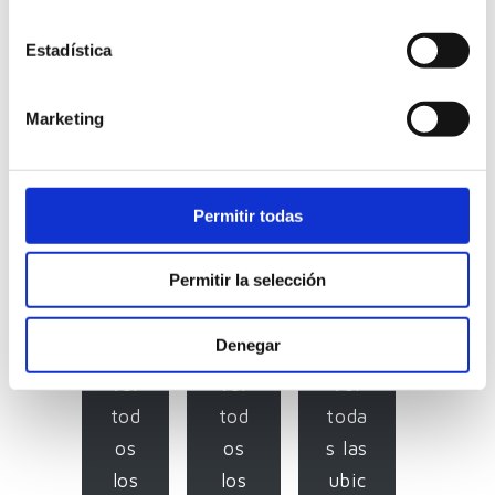
Centro Cívico de Cuarte
de Huerva
Estadística
Sector:
Arquitectura dotacional
Marketing
La evolución de las celosías sin maineles,
el centro cívico de Cuarte El nuevo
Centro Civico de Cuarte de Huerva es un
proyecto que cuenta con un diseño
Permitir todas
moderno, atractivo y funcional, listo
para dar servicio a una de las [...]
Permitir la selección
Denegar
Ver
Ver
Ver
tod
tod
toda
os
os
s las
los
los
ubic