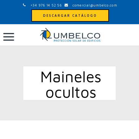
+34 976 14 52 56
comercial@umbelco.com
DESCARGAR CATÁLOGO
Maineles
ocultos