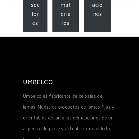
sec
mat
acio
tor
eria
nes
es
les
UMBELCO
Umbelco es fabricante de celosías de
lamas. Nuestros productos de lamas fijas y
orientables dotan a las edificaciones de un
aspecto elegante y actual controlando la