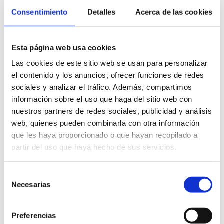
Consentimiento
Detalles
Acerca de las cookies
Sector:
Arquitectura industrial
Las nueva fábrica de Ambar, ejemplo de
protección solar para oficinas Cervezas
Esta página web usa cookies
Ambar es una empresa perteneciente al
Las cookies de este sitio web se usan para personalizar
Grupo Ágora fundada en el año 1900,
el contenido y los anuncios, ofrecer funciones de redes
fruto de la abundante producción de
sociales y analizar el tráfico. Además, compartimos
cebada en la ciudad de Zaragoza y su
información sobre el uso que haga del sitio web con
entorno. [...]
nuestros partners de redes sociales, publicidad y análisis
web, quienes pueden combinarla con otra información
que les haya proporcionado o que hayan recopilado a
partir del uso que haya hecho de sus servicios.
Selección
Necesarias
de
consentimiento
Preferencias