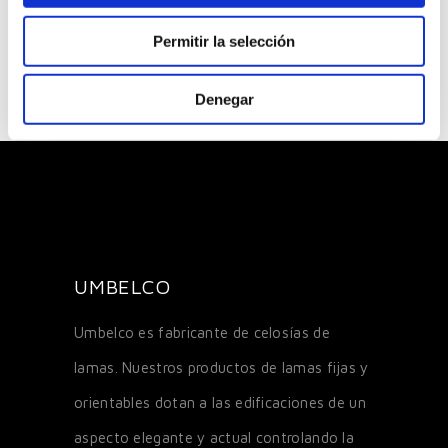
los
los
ubic
sec
mat
acio
Permitir la selección
tor
eria
nes
es
les
Denegar
UMBELCO
Umbelco es fabricante de celosías de
lamas. Nuestros productos de lamas fijas y
orientables dotan a las edificaciones de un
aspecto elegante y actual controlando la