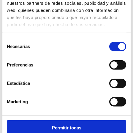
IES TORRE DE LOS
nuestros partners de redes sociales, publicidad y análisis
web, quienes pueden combinarla con otra información
ESPEJOS
que les haya proporcionado o que hayan recopilado a
partir del uso que haya hecho de sus servicios.
Sector:
Arquitectura educacional
Lamas de aluminio para arquitectura
Selección
educativa Utebo es la tercera ciudad
Necesarias
de
más poblada de la provincia de Zaragoza.
consentimiento
Situada a apenas 6 km de la propia
Zaragoza, cuenta con un importante
Preferencias
cinturón industrial que aprovecha su
privilegiada situación en el [...]
Estadística
Marketing
Ver
Ver
Ver
tod
tod
toda
os
os
s las
Permitir todas