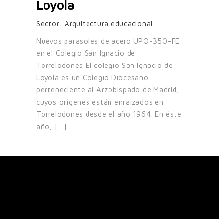
Loyola
Sector:
Arquitectura educacional
Nuevos parasoles de acero UPO-350-FE
en el Colegio San Ignacio de
Torrelodones El colegio San Ignacio de
Loyola es un Colegio Diocesano
perteneciente al Arzobispado de Madrid,
cuyos orígenes están enraizados en
Torrelodones desde el año 1964. En éste
año, [...]