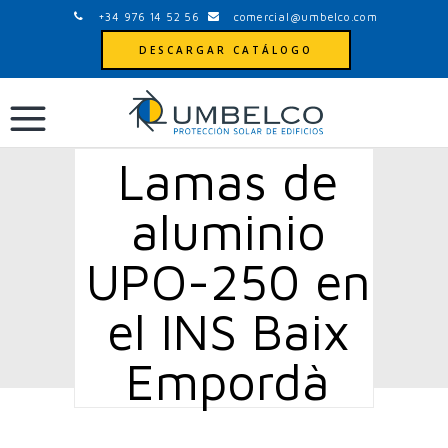
+34 976 14 52 56
comercial@umbelco.com
DESCARGAR CATÁLOGO
Lamas de
aluminio
UPO-250 en
el INS Baix
Empordà