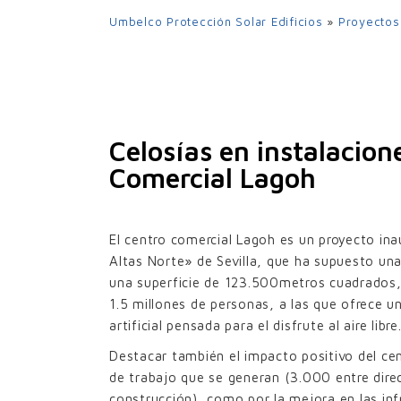
UPO-350
Umbelco Protección Solar Edificios
»
Proyectos
UPO-480
UPO-600
LA
Celosías en instalacion
Comercial Lagoh
RE
El centro comercial Lagoh es un proyecto in
Altas Norte» de Sevilla, que ha supuesto una
una superficie de 123.500metros cuadrados, 
1.5 millones de personas, a las que ofrece u
artificial pensada para el disfrute al aire libre
Destacar también el impacto positivo del ce
de trabajo que se generan (3.000 entre dire
construcción), como por la mejora en las in