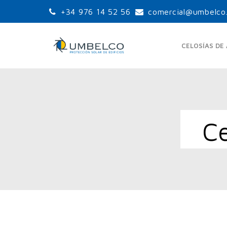
+34 976 14 52 56
comercial@umbelco
CELOSÍAS DE
LAMAS ORIENTABLES
LA
C
ESTÁNDAR
UPO-105
UPO-150
UPO-250
LA
LAMAS ORIENTABLES
GRANDES PALAS