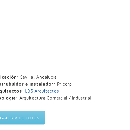
icación:
Sevilla, Andalucía
strubuidor e Instalador:
Pricorp
quitectos:
L35 Arquitectos
pología:
Arquitectura Comercial / Industrial
GALERÍA DE FOTOS