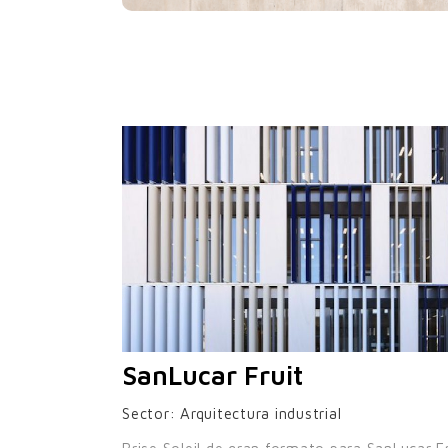
SanLucar Fruit
Sector:
Arquitectura industrial