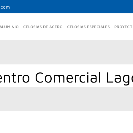
.com
 ALUMINIO
CELOSÍAS DE ACERO
CELOSÍAS ESPECIALES
PROYECT
MAS FIJAS ESTÁNDAR
UPO-350-FE
entro Comercial Lag
UPR-150
UPF-105
UPO-480 FE
UPB-270
UPF-150
UPO-600 FE
UPF-200
MAS FIJAS TUBULARES
UPF-80