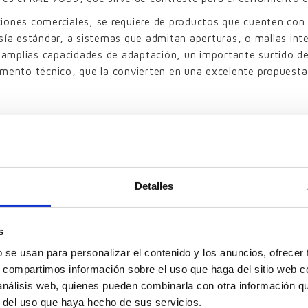
laciones comerciales, se requiere de productos que cuenten co
sía estándar, a sistemas que admitan aperturas, o mallas inte
amplias capacidades de adaptación, un importante surtido de 
amento técnico, que la convierten en una excelente propuesta
Resultado obtenido
Detalles
de celosías de lamas in
s
b se usan para personalizar el contenido y los anuncios, ofrecer
s, compartimos información sobre el uso que haga del sitio web 
 análisis web, quienes pueden combinarla con otra información q
r del uso que haya hecho de sus servicios.