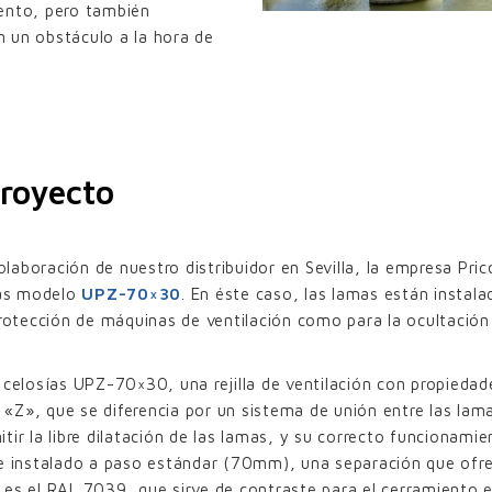
iento, pero también
 un obstáculo a la hora de
proyecto
aboración de nuestro distribuidor en Sevilla, la empresa Pric
sías modelo
UPZ-70×30
. En éste caso, las lamas están instala
protección de máquinas de ventilación como para la ocultación 
 celosías UPZ-70×30, una rejilla de ventilación con propieda
Z», que se diferencia por un sistema de unión entre las lama
ir la libre dilatación de las lamas, y su correcto funcionamie
 e instalado a paso estándar (70mm), una separación que ofr
s es el RAL 7039, que sirve de contraste para el cerramiento ex