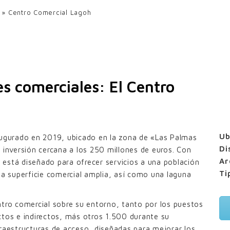
UPF-35
»
Centro Comercial Lagoh
UPE-80×20
UPE-200×40
MAS FIJAS PARED DOBLE
es comerciales: El Centro
UPO-150 con pinzas
UPO-250 con pinzas
JILLAS ALUMINIO
Ub
augurado en 2019, ubicado en la zona de «Las Palmas
Lamas rejilla UPZ-70×30
Di
 inversión cercana a los 250 millones de euros. Con
Ar
está diseñado para ofrecer servicios a una población
Ti
na superficie comercial amplia, así como una laguna
.
ntro comercial sobre su entorno, tanto por los puestos
ctos e indirectos, más otros 1.500 durante su
fraestructuras de acceso, diseñadas para mejorar los