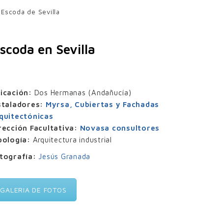
 Escoda de Sevilla
scoda en Sevilla
icación:
Dos Hermanas (Andañucía)
staladores:
Myrsa, Cubiertas y Fachadas
quitectónicas
rección Facultativa:
Novasa consultores
pología:
Arquitectura industrial
tografía:
Jesús Granada
GALERIA DE FOTOS