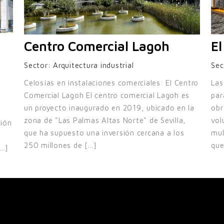
Centro Comercial Lagoh
El
Sector:
Arquitectura industrial
Sec
Celosías en instalaciones comerciales: El Centro
Las
Comercial Lagoh El centro comercial Lagoh es
par
un proyecto inaugurado en 2019, ubicado en la
obr
zona de "Las Palmas Altas Norte" de Sevilla,
vol
ción
que ha supuesto una inversión cercana a los
mul
250 millones de [...]
que
..]