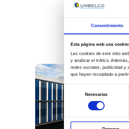
Consentimiento
560m2 
Esta página web usa cookie
Las cookies de este sitio we
y analizar el tráfico. Ademá
redes sociales, publicidad y
que hayan recopilado a parti
Selección
Necesarias
de
consentimiento
Denegar