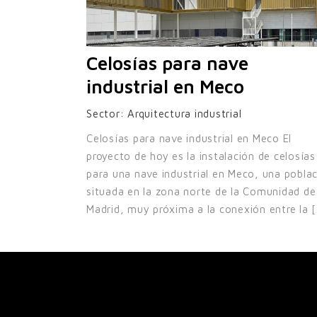
Celosías para nave
industrial en Meco
Sector:
Arquitectura industrial
Celosías para nave industrial en Meco El
proyecto de hoy es la instalación de celosías
para una nave industrial en Meco, una pobla
situada en la zona norte de la Comunidad de
Madrid, muy próxima a la conexión entre la [.