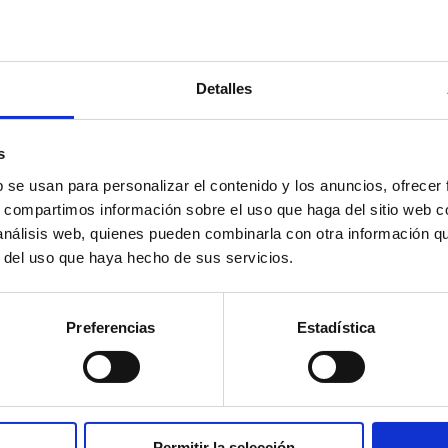
Resultado obtenido
Detalles
de celosías de lamas ins
s
b se usan para personalizar el contenido y los anuncios, ofrecer
s, compartimos información sobre el uso que haga del sitio web 
 análisis web, quienes pueden combinarla con otra información q
r del uso que haya hecho de sus servicios.
Preferencias
Estadística
Permitir la selección