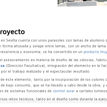
proyecto
a en Sevilla cuenta con unos parasoles con lamas de alumini
 de forma ahusada y solape entre lamas, con un ancho de lam
 resistencia y economía, se ha convertido en un
producto muy
 el asesoramiento en materia de diseño de las celosías, fabr
sa
(Dirección Facultativa), integración del elemento en la fac
or el trabajo realizado y el espectacular resultado.
de éste elemento, tanto por la incorporación de los colores co
 de bajo consumo, que se ha llevado a cabo desde la obra, y 
les de sistemas funcionales de
control solar
a carteles lumino
ersos retos técnicos, tanto en el diseño como durante la eje
 de proyecto con parasoles UPO-350 en Andalucía.