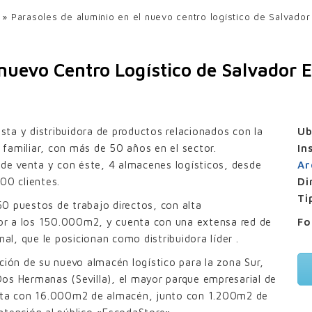
UPF-35
»
Parasoles de aluminio en el nuevo centro logístico de Salvador
UPE-80×20
UPE-200×40
 nuevo Centro Logístico de Salvador E
MAS FIJAS PARED DOBLE
UPO-150 con pinzas
ta y distribuidora de productos relacionados con la
Ub
UPO-250 con pinzas
r familiar, con más de 50 años en el sector.
In
e venta y con éste, 4 almacenes logísticos, desde
Ar
JILLAS ALUMINIO
00 clientes.
Di
Lamas rejilla UPZ-70×30
Ti
0 puestos de trabajo directos, con alta
rior a los 150.000m2, y cuenta con una extensa red de
Fo
nal, que le posicionan como distribuidora líder .
ción de su nuevo almacén logístico para la zona Sur,
os Hermanas (Sevilla), el mayor parque empresarial de
enta con 16.000m2 de almacén, junto con 1.200m2 de