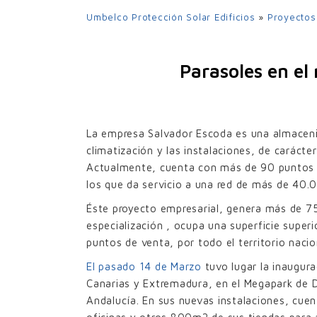
UPO-350
Umbelco Protección Solar Edificios
»
Proyectos
UPO-480
UPO-600
Parasoles en el
LA
La empresa Salvador Escoda es una almacenis
climatización y las instalaciones, de carácte
Actualmente, cuenta con más de 90 puntos d
RE
los que da servicio a una red de más de 40.0
Éste proyecto empresarial, genera más de 75
especialización , ocupa una superficie supe
puntos de venta, por todo el territorio nacio
El pasado 14 de Marzo
tuvo lugar la inaugura
Canarias y Extremadura, en el Megapark de D
Andalucía. En sus nuevas instalaciones, cu