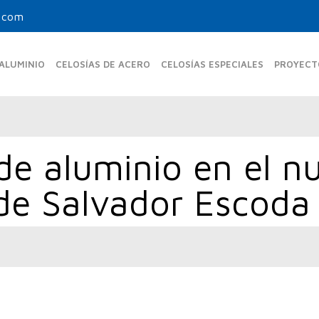
.com
 ALUMINIO
CELOSÍAS DE ACERO
CELOSÍAS ESPECIALES
PROYECT
de aluminio en el n
MAS FIJAS ESTÁNDAR
UPO-350-FE
UPR-150
 de Salvador Escoda 
UPF-105
UPO-480 FE
UPB-270
UPF-150
UPO-600 FE
UPF-200
MAS FIJAS TUBULARES
UPF-80