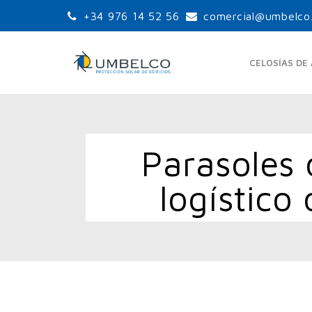
+34 976 14 52 56
comercial@umbelco
CELOSÍAS DE
Parasoles 
LAMAS ORIENTABLES
LA
ESTÁNDAR
logístico
UPO-105
UPO-150
UPO-250
LA
LAMAS ORIENTABLES
GRANDES PALAS