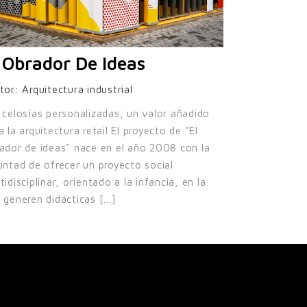
 Obrador De Ideas
tor:
Arquitectura industrial
 celosías personalizadas, un valor añadido
a la arquitectura retail El proyecto de "El
ador de ideas" nace en el año 2008 con la
untad de ofrecer un proyecto social
tidisciplinar, orientado a la infancia, en la
 generen didácticas [...]