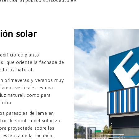
atención al público «EscodaStore».
ión solar
edificio de planta
es, que orienta la fachada de
 la luz natural.
n primaveras y veranos muy
lamas verticales es una
 luz natural, como para
ición.
los parasoles de lama en
ctor de sombra del voladizo
bra proyectada sobre las
 estética de la fachada.