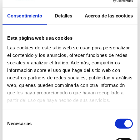
soluciones de fachada integral El Centro
de salud Almozara está ubicado en la
Consentimiento
Detalles
Acerca de las cookies
zona Noroeste de la ciudad de Zaragoza,
en la linde entre el barrio de Delicias y el
barrio de La [...]
Esta página web usa cookies
Las cookies de este sitio web se usan para personalizar
el contenido y los anuncios, ofrecer funciones de redes
sociales y analizar el tráfico. Además, compartimos
información sobre el uso que haga del sitio web con
nuestros partners de redes sociales, publicidad y análisis
web, quienes pueden combinarla con otra información
que les haya proporcionado o que hayan recopilado a
partir del uso que haya hecho de sus servicios.
Residencial Marqués de
Selección
la Cadena
Necesarias
de
consentimiento
Sector:
Arquitectura residencial