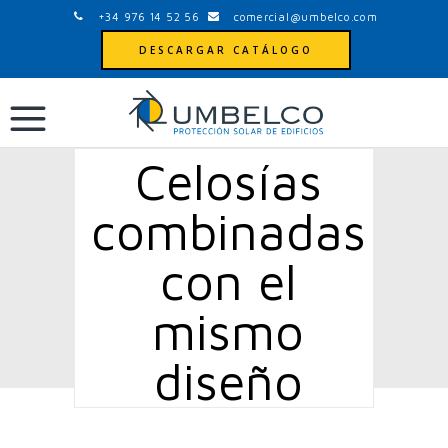
+34 976 14 52 56
comercial@umbelco.com
DESCARGAR CATÁLOGO
Celosías
combinadas
con el
mismo
diseño