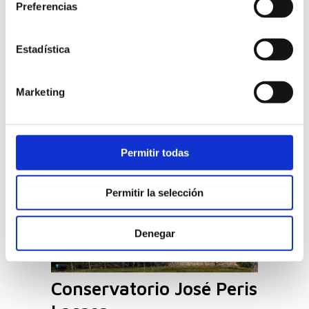
Preferencias
Arquitectura residencial: Cómo combinar
lamas fijas y orientables en un diseño
discreto y funcional El edificio
Estadística
"Residencial Marqués de la Cadena" es la
puerta de entrada al barrio de nueva
Marketing
construcción en la rivera del río Ebro a
su paso [...]
Permitir todas
Permitir la selección
Denegar
Conservatorio José Peris