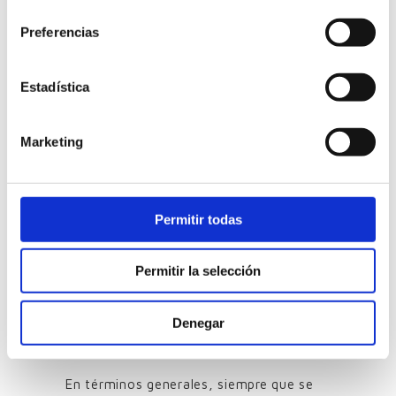
consentimiento
sostenibles y estéticamente atractivas
Preferencias
no son baratas. De las otras,
simplemente, no fabricamos.
Estadística
El mantenimiento: ¿A qué me
enfrento?
Marketing
Éste factor depende mucho del tipo de
madera, su exposición a la intemperie, y
lo agresivo del entorno, pero suelen ser
Permitir todas
procesos anuales que pueden implicar el
lijado de la superficie y/o la aplicación de
Permitir la selección
barnices o aceites.
Denegar
¿Existen las celosías de madera
natural sin mantenimiento?
En términos generales, siempre que se