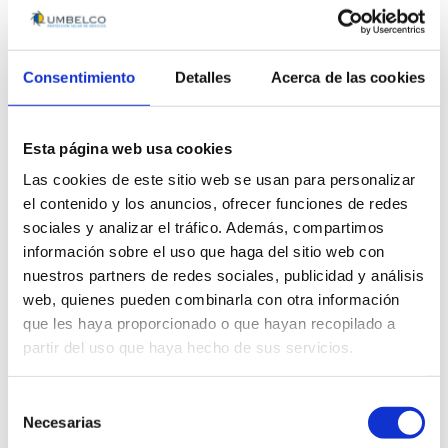
Preguntas frecuentes:
Consentimiento
Detalles
Acerca de las cookies
¿La madera es un material
sostenible y responsable?
Esta página web usa cookies
Si. No solamente es un material
Las cookies de este sitio web se usan para personalizar
sostenible en su producción, sino que
el contenido y los anuncios, ofrecer funciones de redes
también colabora activamente en la
sociales y analizar el tráfico. Además, compartimos
reducción de la cantidad de Co2 en la
información sobre el uso que haga del sitio web con
atmósfera. Adicionalmente, Umbelco
nuestros partners de redes sociales, publicidad y análisis
sólo trabaja con maderas de origen
web, quienes pueden combinarla con otra información
sostenible con certificados FSC y PEFC.
que les haya proporcionado o que hayan recopilado a
partir del uso que haya hecho de sus servicios.
¿Es un material barato?
Selección
Las celosías de madera de buena
Necesarias
de
calidad, con origen certificado,