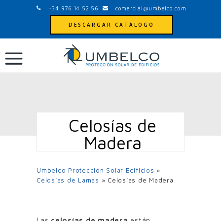
+34 976 14 52 56
comercial@umbelco.com
DESCARGAR CATÁLOGO
Celosías de
Madera
Umbelco Protección Solar Edificios
»
Celosías de Lamas
»
Celosías de Madera
Las
celosías de madera
están